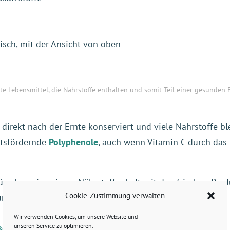
ete Lebensmittel, die Nährstoffe enthalten und somit Teil einer gesunden
irekt nach der Ernte konserviert und viele Nährstoffe bl
itsfördernde
Polyphenole
, auch wenn Vitamin C durch das
se kann in seinem Nährstoffgehalt mit den frischen Prod
Cookie-Zustimmung verwalten
tung durchaus zu empfehlen.
Wir verwenden Cookies, um unsere Website und
unseren Service zu optimieren.
sen versus Junkfood, Fast Food und Streetfood