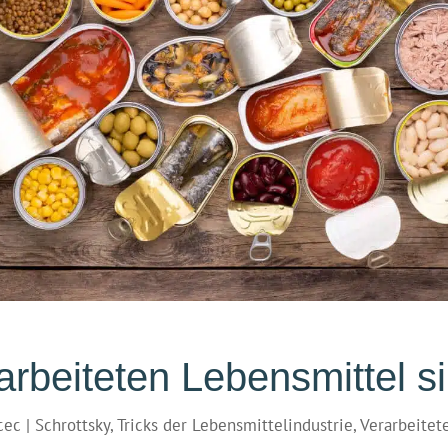
arbeiteten Lebensmittel s
cec
|
Schrottsky
,
Tricks der Lebensmittelindustrie
,
Verarbeitet