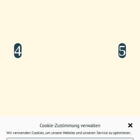
Ausstrahlung auch im
Radio
Das fertige Werk erschien im April 2024 und ist
auf
CD
, als
Download
und über
Streaming-
Plattformen
erhältlich. Einen Ritterschlag gab es
kurz darauf, denn sogar der populäre Kinder- und
Familienradiosender
„
Radio TEDDY
“
hob das
Hörspiel in sein Programm.
Cookie-Zustimmung verwalten
Wir verwenden Cookies, um unsere Website und unseren Service zu optimieren.