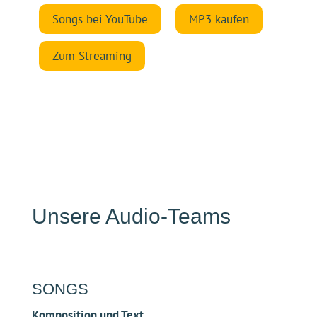
Komposition und Text
Carmen Eder und Gerhard Schmitt (
Tagebuch-
Musik
)
Maren Bucec
Produktion
Carsten Schmelzer (
3Berlin
)
Till Sahm
HÖRSPIEL
Autor*innen
Jens-Uwe Bartholomäus (
Die Hörspielfabrik
)
Maren Bucec
Carmen Eder
Musik Hörspiel
Jens-Uwe Bartholomäus