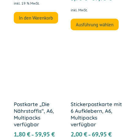
inkl. 19 % MwSt.
inkl. MwSt.
Dieses
In den Warenkorb
Ausführung wählen
Produkt
weist
mehrer
Variant
auf.
Die
Optione
können
auf
der
Postkarte „Die
Stickerpostkarte mit
Produkt
Nährstoffis“, A6,
6 Aufklebern, A6,
gewählt
Multipacks
Multipacks
werden
verfügbar
verfügbar
1,80
€
59,95
€
2,00
€
69,95
€
–
–