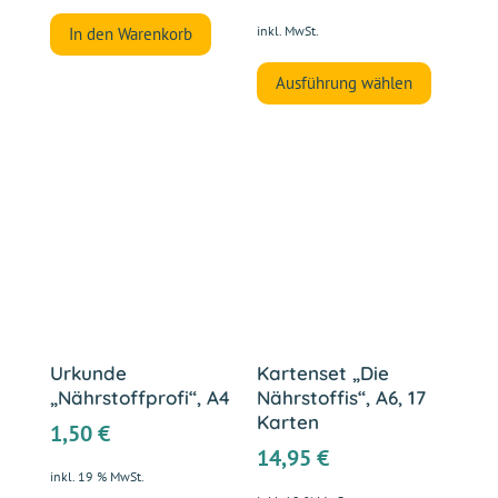
inkl. MwSt.
In den Warenkorb
Dieses
Ausführung wählen
Produkt
weist
mehrer
Variant
auf.
Die
Optione
können
auf
der
Urkunde
Kartenset „Die
Produkt
„Nährstoffprofi“, A4
Nährstoffis“, A6, 17
gewählt
Karten
1,50
€
werden
14,95
€
inkl. 19 % MwSt.