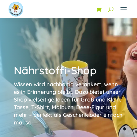
Nährstoffi-Shop
Wissen wird nachhaltig verankert, wenn
es in Erinnerung bleibt. Dazu bietet unser
Shop vielseitige Ideen für Groß und Klein:
Tasse, T-Shirt, Malbuch, Deee-Figur und
mehr – perfekt als Geschenk oder einfach
mal so.