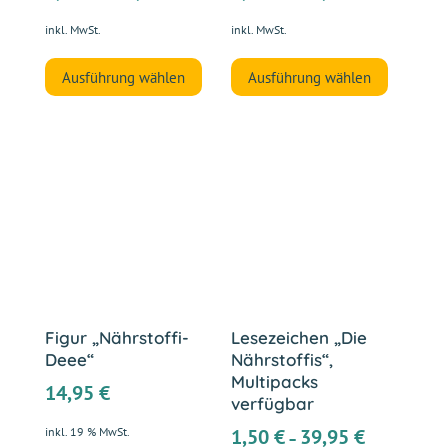
inkl. MwSt.
inkl. MwSt.
Dieses
Dieses
Ausführung wählen
Ausführung wählen
Produkt
Produkt
weist
weist
mehrere
mehrer
Varianten
Variant
auf.
auf.
Die
Die
Optionen
Optione
können
können
auf
auf
der
der
Figur „Nährstoffi-
Lesezeichen „Die
Produktseite
Produkt
Deee“
Nährstoffis“,
gewählt
gewählt
Multipacks
14,95
€
werden
werden
verfügbar
1,50
€
39,95
€
inkl. 19 % MwSt.
–