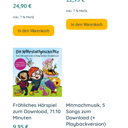
24,90
€
inkl. 7 % MwSt.
inkl. 7 % MwSt.
In den Warenkorb
In den Warenkorb
Fröhliches Hörspiel
Mitmachmusik, 5
zum Download, 71:10
Songs zum
Minuten
Download (+
Playbackversion)
9,95
€