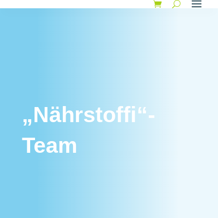
„Nährstoffi“-
Team