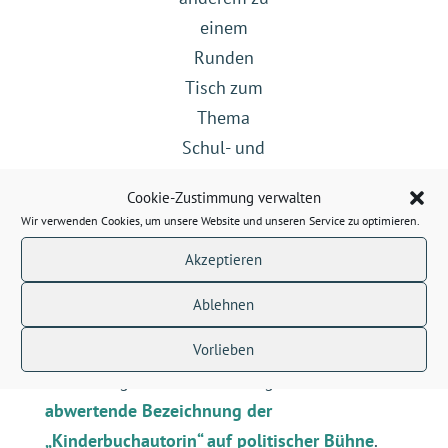
einem
Runden
Tisch zum
Thema
Schul- und
Kita-
Cookie-Zustimmung verwalten
Snackboxen
Wir verwenden Cookies, um unsere Website und unseren Service zu optimieren.
begleitet,
Akzeptieren
(c) privat
Ich bin Kinderbuchautorin!
Ablehnen
… Und dann gibt es noch etwas, das uns die
Vorlieben
letzten Tage auch sehr bewegt hat:
die
abwertende Bezeichnung der
„Kinderbuchautorin“ auf politischer Bühne
.