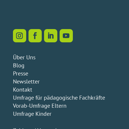
Kontakt
Umfrage für pädagogische Fachkräfte
Vorab-Umfrage Eltern
Umfrage Kinder
Zahlung
|
Versand
Widerrufsbelehrung
Retoure & Rückerstattung
Bestellung widerrufen
Impressum
|
Datenschutz
|
Cookie-Richtlinie
|
AGB