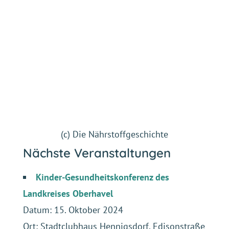
Nächste Veranstaltungen
Kinder-Gesundheitskonferenz des
Landkreises Oberhavel
Datum: 15. Oktober 2024
Ort: Stadtclubhaus Hennigsdorf, Edisonstraße
1,
16761
Hennigsdorf
Deutscher Kitaleitungskongress (DKLK)
Datum: 28. + 29. Oktober 2024
Ort: bcc Berlin Congress Center,
Alexanderstraße 11, 10178 Berlin