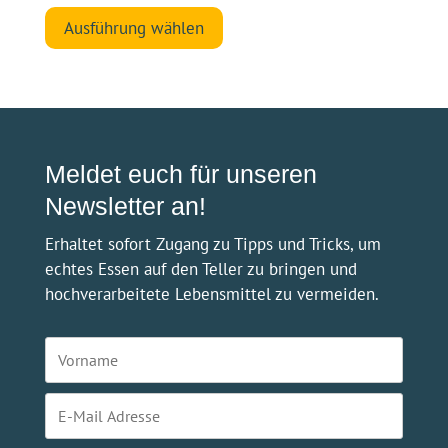
Dieses
Ausführung wählen
Produkt
weist
mehrere
Varianten
auf.
Die
Meldet euch für unseren
Optionen
Newsletter an!
können
Erhaltet sofort Zugang zu Tipps und Tricks, um
auf
echtes Essen auf den Teller zu bringen und
der
hochverarbeitete Lebensmittel zu vermeiden.
Produktseite
gewählt
werden